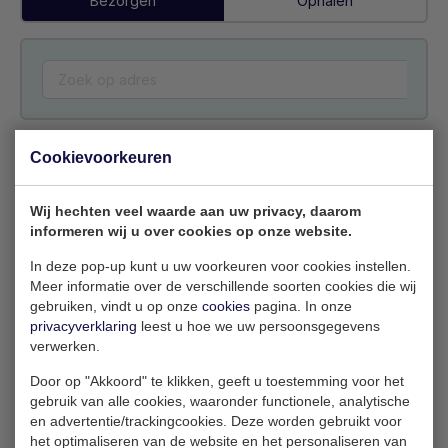
Bezorgen
Ophalen
Cookievoorkeuren
Voorraadkleur
Wij hechten veel waarde aan uw privacy, daarom
RAL 5010
RAL 5013
RAL 7016
informeren wij u over cookies op onze website.
Meer
RAL 7035
RAL 6007
In deze pop-up kunt u uw voorkeuren voor cookies instellen.
Meer informatie over de verschillende soorten cookies die wij
gebruiken, vindt u op onze
cookies
pagina. In onze
privacyverklaring
leest u hoe we uw persoonsgegevens
verwerken.
Offerte aanvragen
Door op "Akkoord" te klikken, geeft u toestemming voor het
gebruik van alle cookies, waaronder functionele, analytische
en advertentie/trackingcookies. Deze worden gebruikt voor
het optimaliseren van de website en het personaliseren van