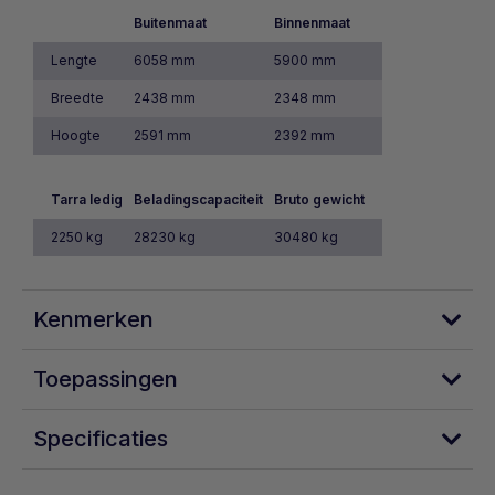
Buitenmaat
Binnenmaat
Lengte
6058 mm
5900 mm
Breedte
2438 mm
2348 mm
Hoogte
2591 mm
2392 mm
Tarra ledig
Beladingscapaciteit
Bruto gewicht
2250 kg
28230 kg
30480 kg
Kenmerken
Ruime Opslag: Met een royale opslagcapaciteit
Toepassingen
van 33 kubieke meter is de 20ft Standaard Dry
Container geschikt voor het opslaan van
Bouw- en Constructieprojecten
Specificaties
verschillende soorten materialen, gereedschap,
Bedrijfsopslag en Magazijnen
apparatuur en meer.
Verhuizingen en Opslag tijdens Renovaties
Wind en waterdicht