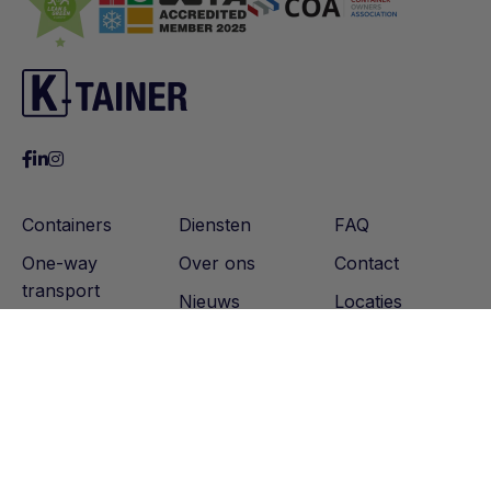
Containers
Diensten
FAQ
One-way
Over ons
Contact
transport
Nieuws
Locaties
Vacatures
Projecten
K-tainer Trading B.V. © 2023
Cookies
Privacyverklaring
Algemene verkoopvoorwaarden