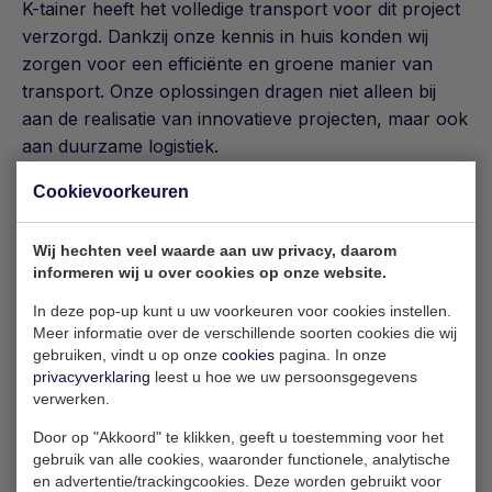
K-tainer heeft het volledige transport voor dit project
verzorgd. Dankzij onze kennis in huis konden wij
zorgen voor een efficiënte en groene manier van
transport. Onze oplossingen dragen niet alleen bij
aan de realisatie van innovatieve projecten, maar ook
aan duurzame logistiek.
Cookievoorkeuren
Wij hechten veel waarde aan uw privacy, daarom
informeren wij u over cookies op onze website.
In deze pop-up kunt u uw voorkeuren voor cookies instellen.
Meer informatie over de verschillende soorten cookies die wij
gebruiken, vindt u op onze
cookies
pagina. In onze
privacyverklaring
leest u hoe we uw persoonsgegevens
verwerken.
Door op "Akkoord" te klikken, geeft u toestemming voor het
gebruik van alle cookies, waaronder functionele, analytische
en advertentie/trackingcookies. Deze worden gebruikt voor