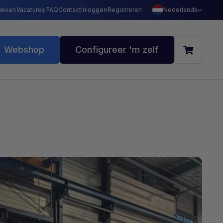
ieven
Vacatures
FAQ
Contact
Inloggen
Registreren
Nederlands
Webshop
Configureer 'm zelf