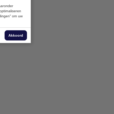
n
waaronder
 of 32A
 optimaliseren
ie
mogelijk
ellingen" om uw
vraag
Akkoord
m container