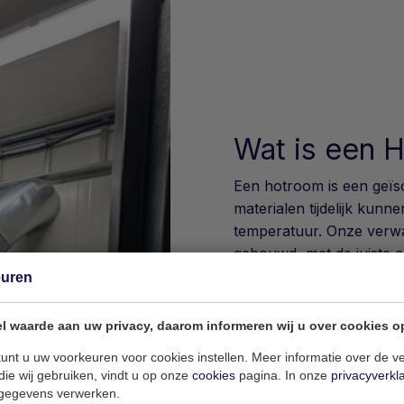
Wat is een 
Een hotroom is een geïs
materialen tijdelijk kun
temperatuur. Onze verw
gebouwd, met de juiste ca
euren
Typische eigenschappen
Isolatie
(PU of steenwol)
l waarde aan uw privacy, daarom informeren wij u over cookies o
Elektrische verwarming
unt u uw voorkeuren voor cookies instellen. Meer informatie over de ve
Temperatuurregeling
: 
die wij gebruiken, vindt u op onze
cookies
pagina. In onze
privacyverkl
Luchtcirculatie
met geïn
gegevens verwerken.