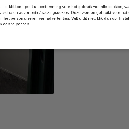
LED-verlichting
binneni
" te klikken, geeft u toestemming voor het gebruik van alle cookies, 
Aansluitpunt
400V / 16A
lytische en advertentie/trackingcookies. Deze worden gebruikt voor het
Bodem met lekbakfunct
 het personaliseren van advertenties. Wilt u dit niet, klik dan op "Inst
ATEX-uitvoering
op aan
n aan te passen.
Ik wil ook een Hotroo