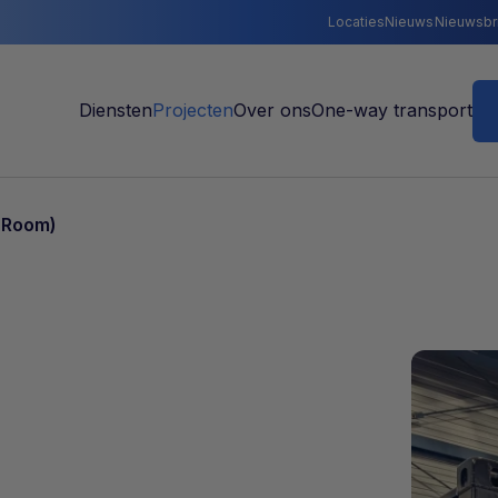
Locaties
Nieuws
Nieuwsbr
t Room)