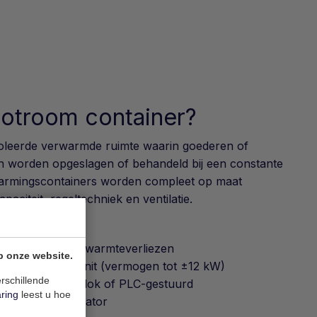
Hotroom container?
oleerde verwarmde ruimte waarin goederen of
nen worden opgeslagen of behandeld bij een constante
armingscontainers worden compleet op maat
paciteit, regeltechniek en ventilatie.
:
 voor minimale warmteverliezen
p onze website.
of warmwaterunit (vermogen tot ±12 kW)
rschillende
thermostaat, tijdklok of PLC-gestuurd
aring
leest u hoe
tegreerde ventilator