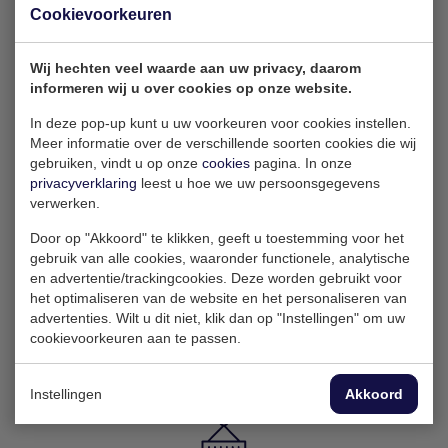
Cookievoorkeuren
Isolatie van jouw container voor een
stabielere temperatuur binnen.
Wij hechten veel waarde aan uw privacy, daarom
informeren wij u over cookies op onze website.
In deze pop-up kunt u uw voorkeuren voor cookies instellen.
Meer informatie over de verschillende soorten cookies die wij
Loopdeuren & ramen
gebruiken, vindt u op onze
cookies
pagina. In onze
privacyverklaring
leest u hoe we uw persoonsgegevens
verwerken.
Gemakkelijk gebruik van de ruimte
met deuren en ramen.
Door op "Akkoord" te klikken, geeft u toestemming voor het
gebruik van alle cookies, waaronder functionele, analytische
en advertentie/trackingcookies. Deze worden gebruikt voor
het optimaliseren van de website en het personaliseren van
advertenties. Wilt u dit niet, klik dan op "Instellingen" om uw
(Stroom)installaties
cookievoorkeuren aan te passen.
Plaatsing van stroominstallaties en
Instellingen
Akkoord
airconditioning.