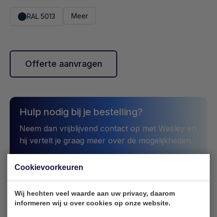
Meer
RAL 5013
Offerte aanvragen
Hulp nodig bij je bestelling?
Neem dan vrijblijvend contact op met Wesley en
hij vertelt je graag meer over de mogelijkheden.
sales@ktainer.com
+31 10 495 54 53
Cookievoorkeuren
Wij hechten veel waarde aan uw privacy, daarom
informeren wij u over cookies op onze website.
Omschrijving