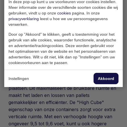
In deze pop-up kunt u uw voorkeuren voor cookies instellen.
Deze containers zijn speciaal ontworpen om
Meer informatie over de verschillende soorten cookies die wij
gebruiken, vindt u op onze
cookies
pagina. In onze
tegemoet te komen aan de eisen van moderne
privacyverklaring
leest u hoe we uw persoonsgegevens
logistiek en bieden een aantal voordelen die uw
verwerken.
goederentransport efficiënter maken.
Door op "Akkoord" te klikken, geeft u toestemming voor het
Met een lengte van 45 voet bieden onze
gebruik van alle cookies, waaronder functionele, analytische
containers aanzienlijk meer ruimte dan
en advertentie/trackingcookies. Deze worden gebruikt voor
het optimaliseren van de website en het personaliseren van
standaardcontainers. Dit betekent meer laadruimte
advertenties. Wilt u dit niet, klik dan op "Instellingen" om uw
voor uw goederen en een betere optimalisatie van
cookievoorkeuren aan te passen.
uw transportkosten. Onze containers zijn "Pallet
Wide," wat betekent dat ze speciaal zijn ontworpen
Instellingen
Akkoord
om twee standaard pallets naast elkaar te kunnen
plaatsen. Dit maximaliseert de bruikbare ruimte en
maakt het laden en lossen van pallets
gemakkelijker en efficiënter. De "High Cube"
eigenschap van onze containers zorgt voor extra
verticale ruimte. Met een verhoogde hoogte van
ongeveer 9,5 tot 9,6 voet, kunt u ook hogere