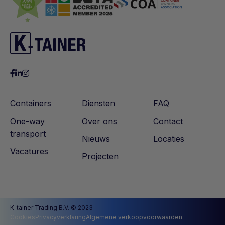
omgeving te bieden voor uw waardevolle lading,
met bescherming tegen
temperatuurschommelingen, vochtigheid en
andere externe factoren.
Hoogwaardige Kwaliteit: Gebouwd met
hoogwaardige materialen en geavanceerde
koeltechnologie, kunt u vertrouwen op de
prestaties en betrouwbaarheid van onze 10ft
Containers
Diensten
FAQ
High Cube Reefer Container.
One-way
Over ons
Contact
transport
Nieuws
Locaties
Vacatures
Projecten
K-tainer Trading B.V. © 2023
Cookies
Privacyverklaring
Algemene verkoopvoorwaarden