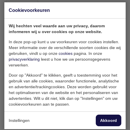
RAL 9010
Cookievoorkeuren
Wij hechten veel waarde aan uw privacy, daarom
informeren wij u over cookies op onze website.
Offerte aanvragen
In deze pop-up kunt u uw voorkeuren voor cookies instellen.
Meer informatie over de verschillende soorten cookies die wij
gebruiken, vindt u op onze
cookies
pagina. In onze
privacyverklaring
leest u hoe we uw persoonsgegevens
Hulp nodig bij je bestelling?
verwerken.
Neem dan vrijblijvend contact op met Wesley en
Door op "Akkoord" te klikken, geeft u toestemming voor het
hij vertelt je graag meer over de mogelijkheden.
gebruik van alle cookies, waaronder functionele, analytische
en advertentie/trackingcookies. Deze worden gebruikt voor
het optimaliseren van de website en het personaliseren van
sales@ktainer.com
+31 10 495 54 53
advertenties. Wilt u dit niet, klik dan op "Instellingen" om uw
cookievoorkeuren aan te passen.
Instellingen
Akkoord
Omschrijving