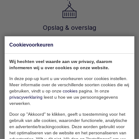
Opslag & overslag
Containers worden op terminals
Cookievoorkeuren
gelost vanaf schepen en direct op
trailers geladen of tijdelijk
Wij hechten veel waarde aan uw privacy, daarom
opgeslagen.
informeren wij u over cookies op onze website.
In deze pop-up kunt u uw voorkeuren voor cookies instellen.
Meer informatie over de verschillende soorten cookies die wij
gebruiken, vindt u op onze
cookies
pagina. In onze
Controle & reiniging
privacyverklaring
leest u hoe we uw persoonsgegevens
verwerken.
Reiniging van containers voor af na
Door op "Akkoord" te klikken, geeft u toestemming voor het
het transport, inclusief gasmetingen
gebruik van alle cookies, waaronder functionele, analytische
en ontgassen om gevaarlijke
en advertentie/trackingcookies. Deze worden gebruikt voor
situaties te voorkomen.
het optimaliseren van de website en het personaliseren van
advertenties. Wilt u dit niet, klik dan op "Instellingen" om uw