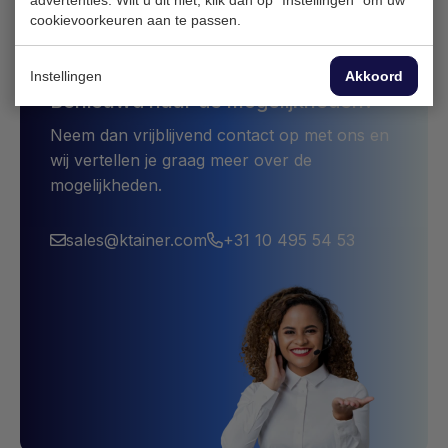
cookievoorkeuren aan te passen.
Instellingen
Akkoord
Benieuwd naar de mogelijkheden?
Neem dan vrijblijvend contact op met ons en
wij vertellen je graag meer over de
mogelijkheden.
sales@ktainer.com
+31 10 495 54 53