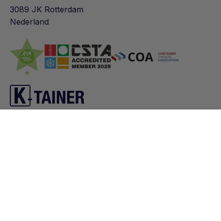
3089 JK Rotterdam
Nederland
Containers
Diensten
FAQ
One-way
Over ons
Contact
transport
Nieuws
Locaties
Vacatures
Projecten