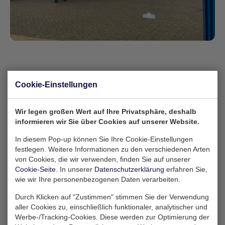
Kreative Lösung
Cookie-Einstellungen
Bei K-tainer sind wir bestrebt, kreative Lösungen
Wir legen großen Wert auf Ihre Privatsphäre, deshalb
anzubieten, die über die traditionellen Anwendungen
informieren wir Sie über Cookies auf unserer Website.
unserer Produkte hinausgehen. Dieses Projekt ist ein
In diesem Pop-up können Sie Ihre Cookie-Einstellungen
perfektes Beispiel dafür, wie Schiffscontainer in
festlegen. Weitere Informationen zu den verschiedenen Arten
einzigartige und auffällige Elemente für besondere
von Cookies, die wir verwenden, finden Sie auf unserer
Anlässe verwandelt werden können.
Cookie-Seite
. In unserer
Datenschutzerklärung
erfahren Sie,
wie wir Ihre personenbezogenen Daten verarbeiten.
Wir sind stolz, zum Erfolg dieser erfolgreichen
Weihnachtspaket-Verteilaktion beigetragen zu haben.
Durch Klicken auf "Zustimmen" stimmen Sie der Verwendung
aller Cookies zu, einschließlich funktionaler, analytischer und
Schauen Sie sich die Fotos unten an, um einen
Werbe-/Tracking-Cookies. Diese werden zur Optimierung der
Einblick in diesen besonderen Moment zu erhalten.