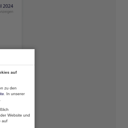
okies auf
en zu den
ite
. In unserer
.
ßlich
 der Website und
 auf