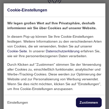
Cookie-Einstellungen
Große Auswahl
Wir legen großen Wert auf Ihre Privatsphäre, deshalb
Wir haben immer Container auf
informieren wir Sie über Cookies auf unserer Website.
Lager, die zum Verkauf geeignet
sind.
In diesem Pop-up können Sie Ihre Cookie-Einstellungen
festlegen. Weitere Informationen zu den verschiedenen Arten
von Cookies, die wir verwenden, finden Sie auf unserer
Cookie-Seite
. In unserer
Datenschutzerklärung
erfahren Sie,
wie wir Ihre personenbezogenen Daten verarbeiten.
Alle Arten und Größen
Durch Klicken auf "Zustimmen" stimmen Sie der Verwendung
aller Cookies zu, einschließlich funktionaler, analytischer und
Neben den Standardtypen sind
Werbe-/Tracking-Cookies. Diese werden zur Optimierung der
unsere Container auch nach deinen
Website und zur Personalisierung von Werbung verwendet.
Wünschen konfigurierbar.
Wenn Sie dies nicht möchten, klicken Sie auf "Einstellungen",
um Ihre Cookie-Einstellungen anzupassen.
Einstellungen
Zustimmen
Weltweit verfügbar