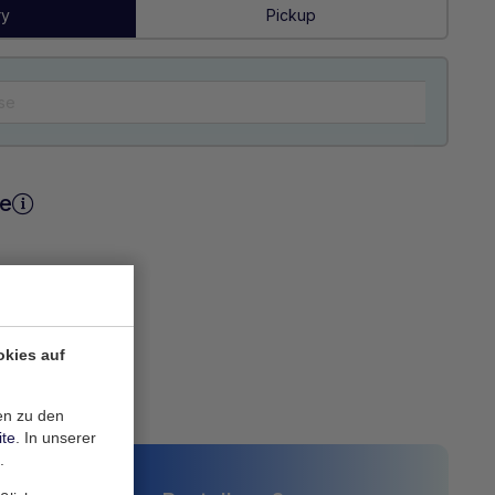
ry
Pickup
be
okies auf
dern
en zu den
ite
. In unserer
.