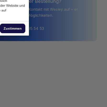
Hilfe bei deiner Bestellung?
ßlich
 der Website und
unverbindlich Kontakt mit Wesley auf – er
 auf
n mehr über die Möglichkeiten.
r.com
+31 10 495 54 53
Zustimmen