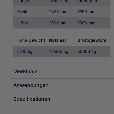
Länge
12192 mm
11650 mm
Breite
2438 mm
2350 mm
Höhe
2591 mm
1960 mm
Tara-Gewicht
Nutzlast
Bruttogewicht
5100 kg
44900 kg
50000 kg
Merkmale
Anwendungen
Spezifikationen
Geeignet für den Transport