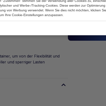
Brauchst du 
f "Zustimmen" stimmen Sie der Verwendung aller Cookies zu, einschlie
r wird häufig in Projekten
alytischer und Werbe-/Tracking-Cookies. Diese werden zur Optimierung
Nimm dann gern 
sforderungen bewältigt werden
rung von Werbung verwendet. Wenn Sie dies nicht möchten, klicken Sie
erzählt dir ger
 um Ihre Cookie-Einstellungen anzupassen.
sales@ktaine
iner, um von der Flexibilität und
eller und sperriger Lasten