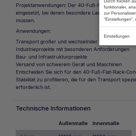
Durch Klicken au
Projektanwendungen: Der 40-Fuß-Flat-Rack-Containe
funktionaler, an
eingesetzt, bei denen besondere Lasten und Herau
zur Personalisie
"Einstellungen",
müssen.
Anwendungen:
Einstellungen
Transport großer und wechselnder Lasten
Industrieprojekte mit besonderen Anforderungen
Bau- und Infrastrukturprojekte
Versand von schwerem Gerät und Maschinen
Entscheiden Sie sich für den 40-Fuß-Flat-Rack-Conta
Stabilität zu profitieren, die für den Transport spezi
erforderlich ist.
Technische Informationen
Außenmaße
Innenmaße