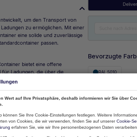
Delive
ntwickelt, um den Transport von
 Ladungen zu ermöglichen. Mit einer
ntainer eine solide und zuverlässige
Standardcontainer passen.
Bevorzugte Far
ontainer bietet eine offene
l für Ladungen, die über die
RAL 5010
wöhnliche Form haben.
ellungen
nd so konzipiert, dass sie den
und gleichzeitig Ihre Ladung sicher
n Wert auf Ihre Privatsphäre, deshalb informieren wir Sie über Co
Angebot anfor
e.
 können Sie Ihre Cookie-Einstellungen festlegen. Weitere Information
 genug, um eine Vielzahl von Lasten zu
ten von Cookies, die wir verwenden, finden Sie auf unserer
Cookie-Se
rialien bis hin zu großen Geräten
ärung
erfahren Sie, wie wir Ihre personenbezogenen Daten verarbeiten