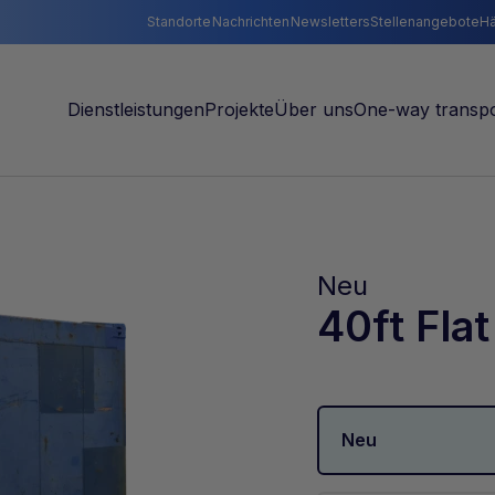
Standorte
Nachrichten
Newsletters
Stellenangebote
Hä
Neu
40ft Fla
Neu