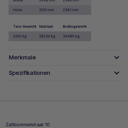
Breite
2438 mm
2348 mm
Höhe
2591 mm
2392 mm
Tara-Gewicht
Nutzlast
Bruttogewicht
2250 kg
28230 kg
30480 kg
Merkmale
Spezifikationen
Wind- und wasserdicht
Geeignet für den Transport
Geeignet für die Lagerung
Verfügt über einen Holzboden
Wird vor der Lieferung überprüft und hat ein
gültiges CSC-Datum, das die internationale
Zaltbommelstraat 10
Qualitäts- und Sicherheitsstandards garantiert