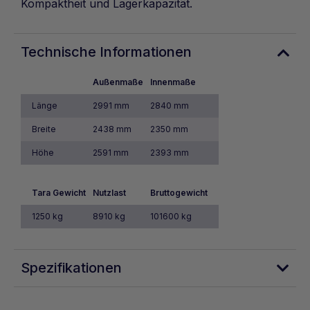
Kompaktheit und Lagerkapazität.
Technische Informationen
Außenmaße
Innenmaße
Länge
2991 mm
2840 mm
Breite
2438 mm
2350 mm
Höhe
2591 mm
2393 mm
Tara Gewicht
Nutzlast
Bruttogewicht
1250 kg
8910 kg
101600 kg
Spezifikationen
Wind- und wasserdicht