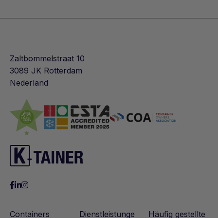
Verfügt über einen Holzboden
Eignet sich hervorragend zur Lagerung
Nimmt wenig Platz ein
Zaltbommelstraat 10
3089 JK Rotterdam
Nederland
Containers
Dienstleistunge
Häufig gestellte