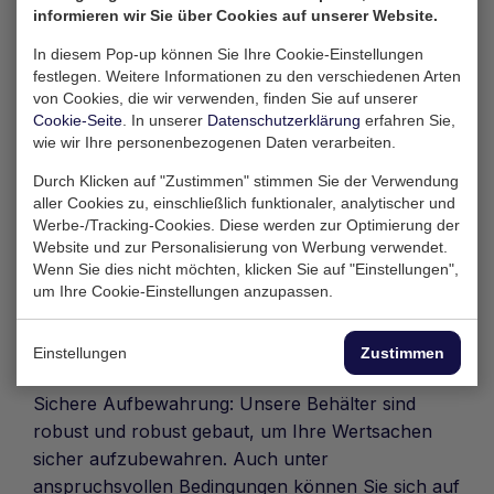
informieren wir Sie über Cookies auf unserer Website.
Balance zwischen Kompaktheit und
Lagerkapazität. Mit einer Länge von 10 Fuß (ca.
In diesem Pop-up können Sie Ihre Cookie-Einstellungen
festlegen. Weitere Informationen zu den verschiedenen Arten
3,05 Meter) ist dieser Container ideal für alle, die
von Cookies, die wir verwenden, finden Sie auf unserer
eine kompakte Aufbewahrungslösung suchen,
Cookie-Seite
. In unserer
Datenschutzerklärung
erfahren Sie,
ohne Kompromisse beim Platzangebot
wie wir Ihre personenbezogenen Daten verarbeiten.
einzugehen. Mit einer großzügigen Lagerkapazität
Durch Klicken auf "Zustimmen" stimmen Sie der Verwendung
von 16,6 m3 eignet sich dieser Container für
aller Cookies zu, einschließlich funktionaler, analytischer und
verschiedene Anwendungen.
Werbe-/Tracking-Cookies. Diese werden zur Optimierung der
Website und zur Personalisierung von Werbung verwendet.
Warum sollten Sie sich für den 10-Fuß-Container
Wenn Sie dies nicht möchten, klicken Sie auf "Einstellungen",
entscheiden:
um Ihre Cookie-Einstellungen anzupassen.
Platzsparend: Dank seines kompakten Designs
nimmt der 10-Fuß-Container nur minimalen Platz
Einstellungen
Zustimmen
ein und bietet dennoch ausreichend Stauraum.
Sichere Aufbewahrung: Unsere Behälter sind
robust und robust gebaut, um Ihre Wertsachen
sicher aufzubewahren. Auch unter
anspruchsvollen Bedingungen können Sie sich auf