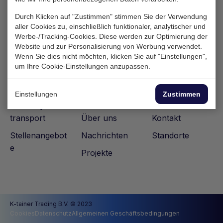
Durch Klicken auf "Zustimmen" stimmen Sie der Verwendung
aller Cookies zu, einschließlich funktionaler, analytischer und
Werbe-/Tracking-Cookies. Diese werden zur Optimierung der
Website und zur Personalisierung von Werbung verwendet.
Wenn Sie dies nicht möchten, klicken Sie auf "Einstellungen",
um Ihre Cookie-Einstellungen anzupassen.
Containers
Dienstleistunge
Häufig gestellte
Einstellungen
Zustimmen
n
Fragen
One-way
transport
Über uns
Kontakt
Stellenangebot
Nachrichten
Standorte
e
Projekte
K-tainer Trading B.V. © 2023
Cookies
Datenschutz
Allgemeinen Geschäftsbedingungen